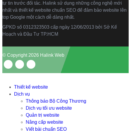
tự tin trước đối tác. Halink sử dụng những công nghệ mới
nhất và thiết kế website chuẩn SEO để đảm bảo website lên
top Google một cách dễ dàng nhất.
GPKD số 0312323503 cấp ngày 12/06/2013 bởi Sở Kế
Hoạch và Đầu Tư TP.HCM
© Copyright 2026 Halink Web
Thiết kế website
Dịch vụ
Thông báo Bộ Công Thương
Dịch vụ tối ưu website
Quản trị website
Nâng cấp website
Viết bài chuẩn SEO