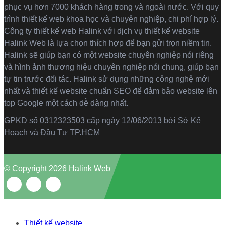
phục vụ hơn 7000 khách hàng trong và ngoài nước. Với quy
trình thiết kế web khoa học và chuyên nghiệp, chi phí hợp lý.
Công ty thiết kế web Halink với dịch vụ thiết kế website
Halink Web là lựa chọn thích hợp để bạn gửi trọn niềm tin.
Halink sẽ giúp bạn có một website chuyên nghiệp nói riêng
và hình ảnh thương hiệu chuyên nghiệp nói chung, giúp bạn
tự tin trước đối tác. Halink sử dụng những công nghệ mới
nhất và thiết kế website chuẩn SEO để đảm bảo website lên
top Google một cách dễ dàng nhất.
GPKD số 0312323503 cấp ngày 12/06/2013 bởi Sở Kế
Hoạch và Đầu Tư TP.HCM
© Copyright 2026 Halink Web
Thiết kế website