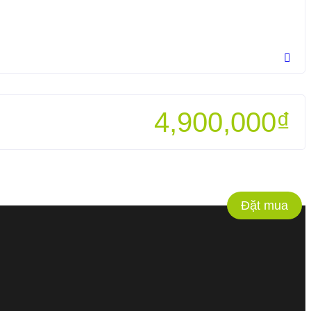
4,900,000
₫
Đặt mua