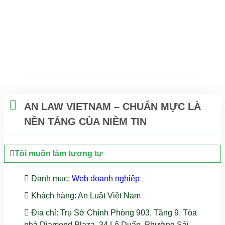
MỰC LÀ NỀN TẢNG CỦA
NIỀM TIN
AN LAW VIETNAM – CHUẨN MỰC LÀ
NỀN TẢNG CỦA NIỀM TIN
Tôi muốn làm tương tự
Danh mục
:
Web doanh nghiệp
Khách hàng
: An Luật Việt Nam
Địa chỉ
: Trụ Sở Chính Phòng 903, Tầng 9, Tòa
nhà Diamond Plaza, 34 Lê Duẩn, Phường Sài