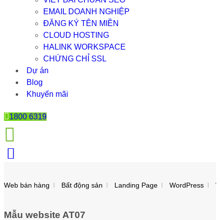
EMAIL DOANH NGHIỆP
ĐĂNG KÝ TÊN MIỀN
CLOUD HOSTING
HALINK WORKSPACE
CHỨNG CHỈ SSL
Dự án
Blog
Khuyến mãi
1800 6319
Web bán hàng
Bất động sản
Landing Page
WordPress
W
Mẫu website
AT07