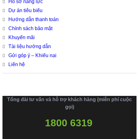
Hồ sơ năng lực
Dự án tiêu biểu
Hướng dẫn thanh toán
Chính sách bảo mật
Khuyến mãi
Tài liệu hướng dẫn
Gửi góp ý – Khiếu nại
Liên hệ
Tổng đài tư vấn và hỗ trợ khách hàng (miễn phí cuộc
gọi)
1800 6319