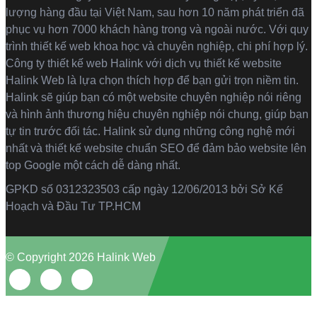
lượng hàng đầu tại Việt Nam, sau hơn 10 năm phát triển đã
phục vụ hơn 7000 khách hàng trong và ngoài nước. Với quy
trình thiết kế web khoa học và chuyên nghiệp, chi phí hợp lý.
Công ty thiết kế web Halink với dịch vụ thiết kế website
Halink Web là lựa chọn thích hợp để bạn gửi trọn niềm tin.
Halink sẽ giúp bạn có một website chuyên nghiệp nói riêng
và hình ảnh thương hiệu chuyên nghiệp nói chung, giúp bạn
tự tin trước đối tác. Halink sử dụng những công nghệ mới
nhất và thiết kế website chuẩn SEO để đảm bảo website lên
top Google một cách dễ dàng nhất.
GPKD số 0312323503 cấp ngày 12/06/2013 bởi Sở Kế
Hoạch và Đầu Tư TP.HCM
© Copyright 2026 Halink Web