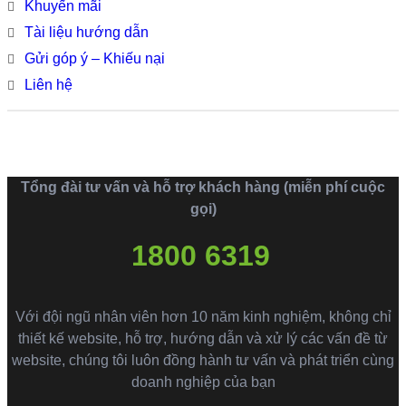
Khuyến mãi
Tài liệu hướng dẫn
Gửi góp ý – Khiếu nại
Liên hệ
Tổng đài tư vấn và hỗ trợ khách hàng (miễn phí cuộc
gọi)
1800 6319
Với đội ngũ nhân viên hơn 10 năm kinh nghiệm, không chỉ
thiết kế website, hỗ trợ, hướng dẫn và xử lý các vấn đề từ
website, chúng tôi luôn đồng hành tư vấn và phát triển cùng
doanh nghiệp của bạn