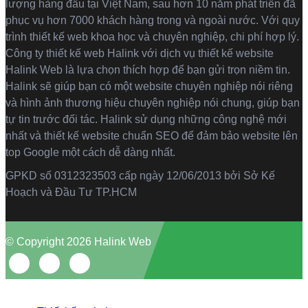
lượng hàng đầu tại Việt Nam, sau hơn 10 năm phát triển đã
phục vụ hơn 7000 khách hàng trong và ngoài nước. Với quy
trình thiết kế web khoa học và chuyên nghiệp, chi phí hợp lý.
Công ty thiết kế web Halink với dịch vụ thiết kế website
Halink Web là lựa chọn thích hợp để bạn gửi trọn niềm tin.
Halink sẽ giúp bạn có một website chuyên nghiệp nói riêng
và hình ảnh thương hiệu chuyên nghiệp nói chung, giúp bạn
tự tin trước đối tác. Halink sử dụng những công nghệ mới
nhất và thiết kế website chuẩn SEO để đảm bảo website lên
top Google một cách dễ dàng nhất.
GPKD số 0312323503 cấp ngày 12/06/2013 bởi Sở Kế
Hoạch và Đầu Tư TP.HCM
© Copyright 2026 Halink Web