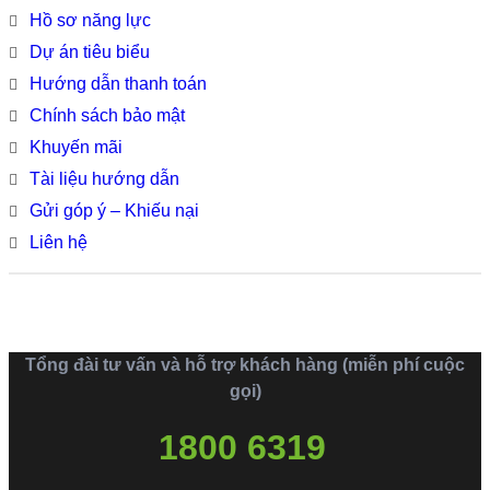
Hồ sơ năng lực
Dự án tiêu biểu
Hướng dẫn thanh toán
Chính sách bảo mật
Khuyến mãi
Tài liệu hướng dẫn
Gửi góp ý – Khiếu nại
Liên hệ
Tổng đài tư vấn và hỗ trợ khách hàng (miễn phí cuộc
gọi)
1800 6319