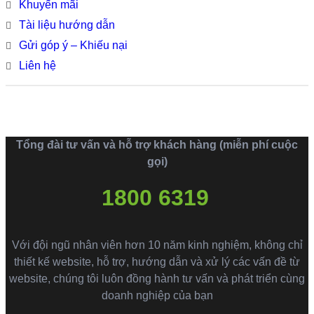
Khuyến mãi
Tài liệu hướng dẫn
Gửi góp ý – Khiếu nại
Liên hệ
Tổng đài tư vấn và hỗ trợ khách hàng (miễn phí cuộc
gọi)
1800 6319
Với đội ngũ nhân viên hơn 10 năm kinh nghiệm, không chỉ
thiết kế website, hỗ trợ, hướng dẫn và xử lý các vấn đề từ
website, chúng tôi luôn đồng hành tư vấn và phát triển cùng
doanh nghiệp của bạn