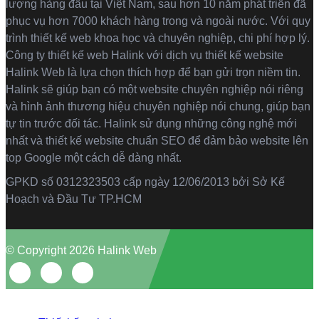
lượng hàng đầu tại Việt Nam, sau hơn 10 năm phát triển đã
phục vụ hơn 7000 khách hàng trong và ngoài nước. Với quy
trình thiết kế web khoa học và chuyên nghiệp, chi phí hợp lý.
Công ty thiết kế web Halink với dịch vụ thiết kế website
Halink Web là lựa chọn thích hợp để bạn gửi trọn niềm tin.
Halink sẽ giúp bạn có một website chuyên nghiệp nói riêng
và hình ảnh thương hiệu chuyên nghiệp nói chung, giúp bạn
tự tin trước đối tác. Halink sử dụng những công nghệ mới
nhất và thiết kế website chuẩn SEO để đảm bảo website lên
top Google một cách dễ dàng nhất.
GPKD số 0312323503 cấp ngày 12/06/2013 bởi Sở Kế
Hoạch và Đầu Tư TP.HCM
© Copyright 2026 Halink Web