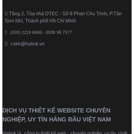
Tầng 2, Tòa nhà DTEC - Số 6 Phan Chu Trinh, P.Tân
Sơn Nhì, Thành phố Hồ Chí Minh
(028) 2219 6666 - 0938 98 7577
cskh@halink.vn
DỊCH VỤ THIẾT KẾ WEBSITE CHUYÊN
NGHIỆP, UY TÍN HÀNG ĐẦU VIỆT NAM
Halink là
công ty thiết kế web
chuyên nghiệp, uy tín, chất