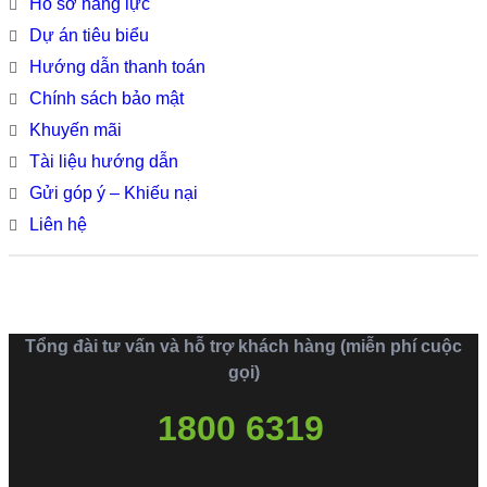
Hồ sơ năng lực
Dự án tiêu biểu
Hướng dẫn thanh toán
Chính sách bảo mật
Khuyến mãi
Tài liệu hướng dẫn
Gửi góp ý – Khiếu nại
Liên hệ
Tổng đài tư vấn và hỗ trợ khách hàng (miễn phí cuộc
gọi)
1800 6319