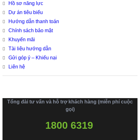
Hồ sơ năng lực
Dự án tiêu biểu
Hướng dẫn thanh toán
Chính sách bảo mật
Khuyến mãi
Tài liệu hướng dẫn
Gửi góp ý – Khiếu nại
Liên hệ
Tổng đài tư vấn và hỗ trợ khách hàng (miễn phí cuộc
gọi)
1800 6319