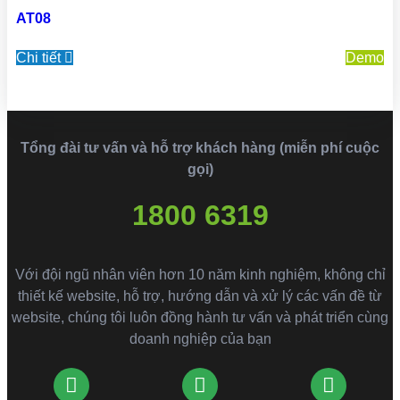
AT08
Chi tiết
Demo
Tổng đài tư vấn và hỗ trợ khách hàng (miễn phí cuộc
gọi)
1800 6319
Với đội ngũ nhân viên hơn 10 năm kinh nghiệm, không chỉ
thiết kế website, hỗ trợ, hướng dẫn và xử lý các vấn đề từ
website, chúng tôi luôn đồng hành tư vấn và phát triển cùng
doanh nghiệp của bạn