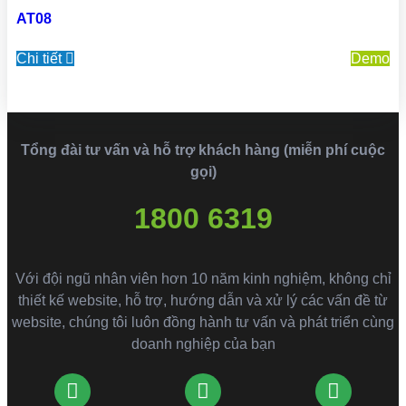
AT08
Chi tiết
Demo
Tổng đài tư vấn và hỗ trợ khách hàng (miễn phí cuộc
gọi)
1800 6319
Với đội ngũ nhân viên hơn 10 năm kinh nghiệm, không chỉ
thiết kế website, hỗ trợ, hướng dẫn và xử lý các vấn đề từ
website, chúng tôi luôn đồng hành tư vấn và phát triển cùng
doanh nghiệp của bạn