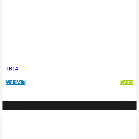
TB14
Chi tiết
Demo