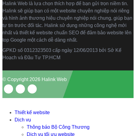
Halink Web là lựa chọn thích hợp để bạn gửi trọn niềm tin.
Halink sẽ giúp bạn có một website chuyên nghiệp nói riêng
và hình ảnh thương hiệu chuyên nghiệp nói chung, giúp bạn
tự tin trước đối tác. Halink sử dụng những công nghệ mới
nhất và thiết kế website chuẩn SEO để đảm bảo website lên
top Google một cách dễ dàng nhất.
GPKD số 0312323503 cấp ngày 12/06/2013 bởi Sở Kế
Hoạch và Đầu Tư TP.HCM
© Copyright 2026 Halink Web
Thiết kế website
Dịch vụ
Thông báo Bộ Công Thương
Dịch vụ tối ưu website