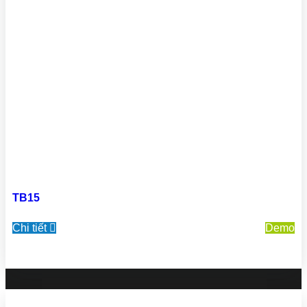
TB15
Chi tiết
Demo