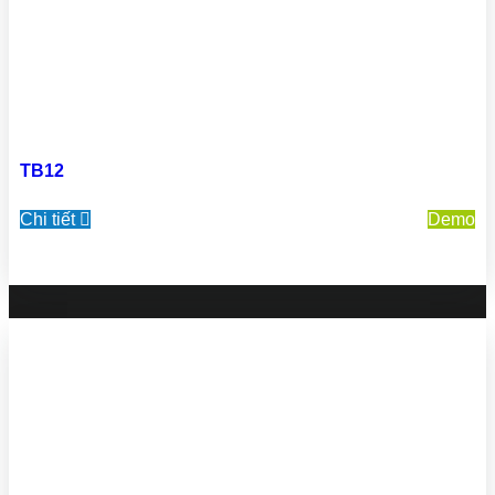
TB12
Chi tiết
Demo