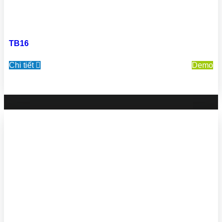
TB16
Chi tiết
Demo