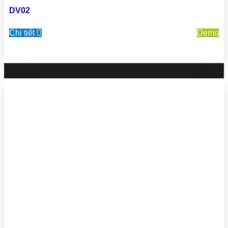
DV02
Chi tiết
Demo