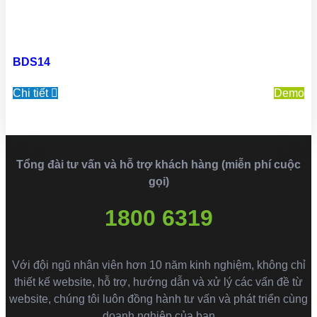
BDS14
Chi tiết
Demo
Tổng đài tư vấn và hỗ trợ khách hàng (miễn phí cuộc
gọi)
1800 6319
Với đội ngũ nhân viên hơn 10 năm kinh nghiệm, không chỉ
thiết kế website, hỗ trợ, hướng dẫn và xử lý các vấn đề từ
website, chúng tôi luôn đồng hành tư vấn và phát triển cùng
doanh nghiệp của bạn