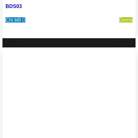
BDS03
Chi tiết
Demo