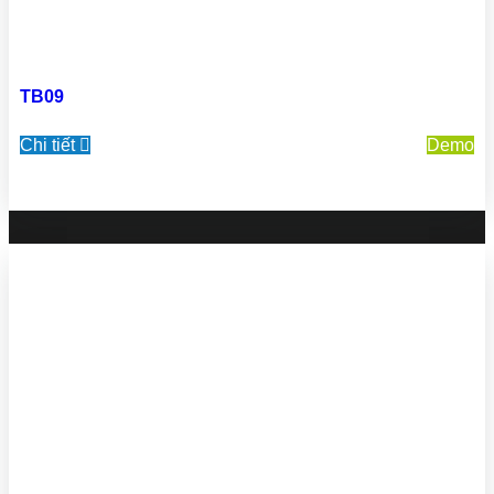
TB09
Chi tiết
Demo