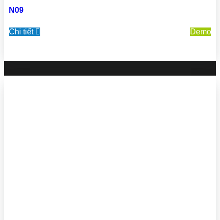
N09
Chi tiết
Demo