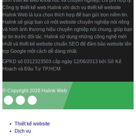
trình thiết kế web khoa học và chuyên nghiệp, chi phí hợp lý.
Công ty thiết kế web Halink với dịch vụ thiết kế website
Halink Web là lựa chọn thích hợp để bạn gửi trọn niềm tin.
Halink sẽ giúp bạn có một website chuyên nghiệp nói riêng
và hình ảnh thương hiệu chuyên nghiệp nói chung, giúp bạn
tự tin trước đối tác. Halink sử dụng những công nghệ mới
nhất và thiết kế website chuẩn SEO để đảm bảo website lên
top Google một cách dễ dàng nhất.
GPKD số 0312323503 cấp ngày 12/06/2013 bởi Sở Kế
Hoạch và Đầu Tư TP.HCM
© Copyright 2026 Halink Web
Thiết kế website
Dịch vụ