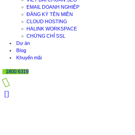
EMAIL DOANH NGHIỆP
ĐĂNG KÝ TÊN MIỀN
CLOUD HOSTING
HALINK WORKSPACE
CHỨNG CHỈ SSL
Dự án
Blog
Khuyến mãi
1800 6319
5 MẸO ĐỂ TẠO THIẾT KẾ