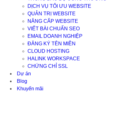
DỊCH VỤ TỐI ƯU WEBSITE
QUẢN TRỊ WEBSITE
NÂNG CẤP WEBSITE
VIẾT BÀI CHUẨN SEO
EMAIL DOANH NGHIỆP
ĐĂNG KÝ TÊN MIỀN
CLOUD HOSTING
HALINK WORKSPACE
CHỨNG CHỈ SSL
Dự án
Blog
Khuyến mãi
5 XU HƯỚN