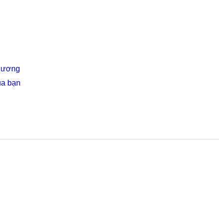
Thương
ủa bạn