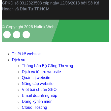
GPKD số 0312323503 cấp ngày 12/06/2013 bởi Sở Kế
Hoạch và Đầu Tư TP.HCM
© Copyright 2026 Halink Web
Thiết kế website
Dịch vụ
Thông báo Bộ Công Thương
Dịch vụ tối ưu website
Quản trị website
Nâng cấp website
Viết bài chuẩn SEO
Email doanh nghiệp
Đăng ký tên miền
Cloud Hosting