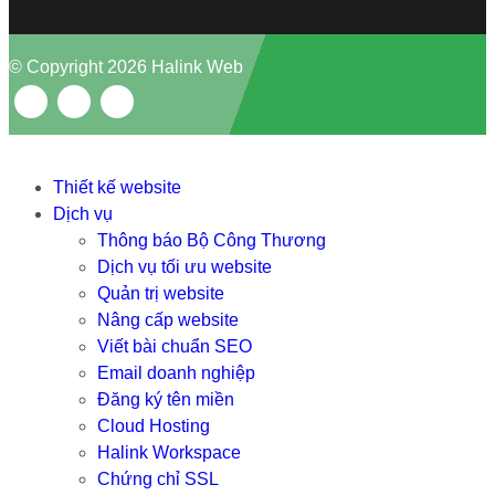
© Copyright 2026 Halink Web
Thiết kế website
Dịch vụ
Thông báo Bộ Công Thương
Dịch vụ tối ưu website
Quản trị website
Nâng cấp website
Viết bài chuẩn SEO
Email doanh nghiệp
Đăng ký tên miền
Cloud Hosting
Halink Workspace
Chứng chỉ SSL