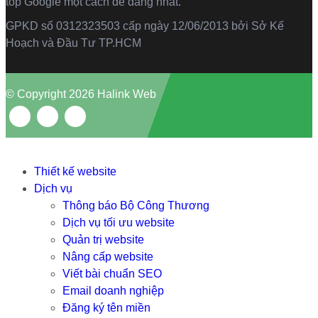
top Google một cách dễ dàng nhất.
GPKD số 0312323503 cấp ngày 12/06/2013 bởi Sở Kế
Hoạch và Đầu Tư TP.HCM
© Copyright 2026 Halink Web
Thiết kế website
Dịch vụ
Thông báo Bộ Công Thương
Dịch vụ tối ưu website
Quản trị website
Nâng cấp website
Viết bài chuẩn SEO
Email doanh nghiệp
Đăng ký tên miền