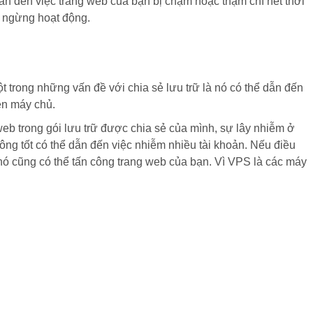
dẫn đến việc trang web của bạn bị chậm hoặc thậm chí hết thời
c ngừng hoạt động.
 trong những vấn đề với chia sẻ lưu trữ là nó có thể dẫn đến
ên máy chủ.
eb trong gói lưu trữ được chia sẻ của mình, sự lây nhiễm ở
ông tốt có thể dẫn đến việc nhiễm nhiều tài khoản. Nếu điều
nó cũng có thể tấn công trang web của bạn. Vì VPS là các máy