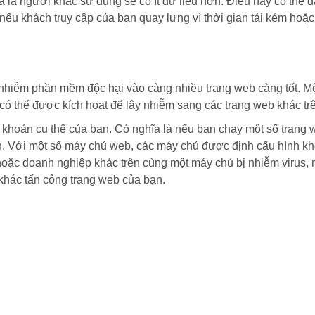
a là người khác sử dụng sẽ có ít dữ liệu hơn. Điều này có thể 
ếu khách truy cập của bạn quay lưng vì thời gian tải kém hoặ
nhiễm phần mềm độc hại vào càng nhiều trang web càng tốt. Một
 có thể được kích hoạt để lây nhiễm sang các trang web khác tr
 khoản cụ thể của bạn. Có nghĩa là nếu bạn chạy một số trang w
ạn. Với một số máy chủ web, các máy chủ được định cấu hình kh
hoặc doanh nghiệp khác trên cùng một máy chủ bị nhiễm virus, 
khác tấn công trang web của bạn.