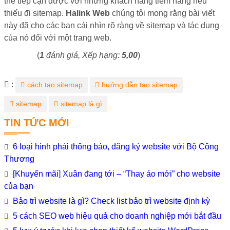
thể tiếp cận được với những khách hàng tiềm năng nếu
thiếu đi sitemap.
Halink Web
chúng tôi mong rằng bài viết
này đã cho các bạn cái nhìn rõ ràng về sitemap và tác dụng
của nó đối với một trang web.
(
1
đánh giá, Xếp hạng:
5,00
)
Từ
:
cách tạo sitemap
hướng dẫn tạo sitemap
khóa
sitemap
sitemap là gì
TIN TỨC MỚI
6 loại hình phải thông báo, đăng ký website với Bộ Công
Thương
[Khuyến mãi] Xuân đang tới – “Thay áo mới” cho website
của bạn
Bảo trì website là gì? Check list bảo trì website định kỳ
5 cách SEO web hiệu quả cho doanh nghiệp mới bắt đầu