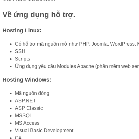
Về ứng dụng hỗ trợ.
Hosting Linux:
Có hỗ trợ mã nguồn mở như PHP, Joomla, WordPress, M
SSH
Scripts
Ứng dụng yêu cầu Modules Apache (phần mềm web serv
Hosting Windows:
Mã nguồn đóng
ASP.NET
ASP Classic
MSSQL
MS Access
Visual Basic Development
C#