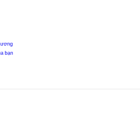
Thương
ủa bạn