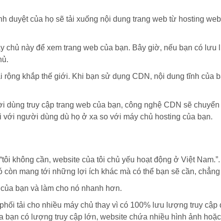
ình duyệt của họ sẽ tải xuống nội dung trang web từ hosting w
 chủ này để xem trang web của bạn. Bây giờ, nếu bạn có lưu lư
hủ.
i rộng khắp thế giới. Khi bạn sử dụng CDN, nội dung tĩnh của 
ười dùng truy cập trang web của bạn, công nghệ CDN sẽ chuyển 
i với người dùng dù họ ở xa so với máy chủ hosting của bạn.
“tôi không cần, website của tôi chủ yếu hoạt động ở Việt Nam.”
 còn mang tới những lợi ích khác mà có thể bạn sẽ cần, chẳng
b của bạn và làm cho nó nhanh hơn.
hối tải cho nhiều máy chủ thay vì có 100% lưu lượng truy cập đ
ủa bạn có lượng truy cập lớn, website chứa nhiều hình ảnh hoặc