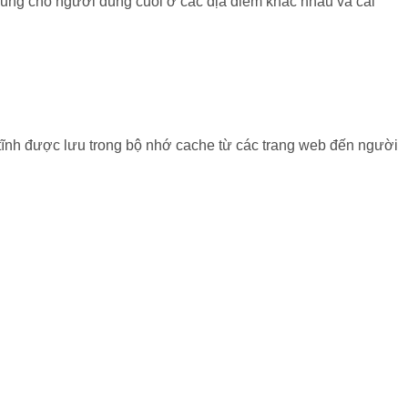
 dung cho người dùng cuối ở các địa điểm khác nhau và cải
tĩnh được lưu trong bộ nhớ cache từ các trang web đến người