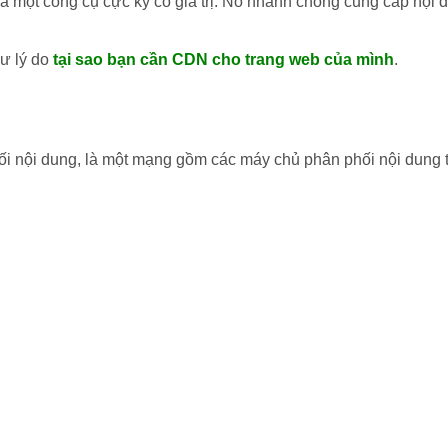
là một công cụ cực kỳ có giá trị. Nó nhanh chóng cung cấp nội
hư lý do
tại sao bạn cần CDN cho trang web của mình
.
ối nội dung, là một mạng gồm các máy chủ phân phối nội dung 