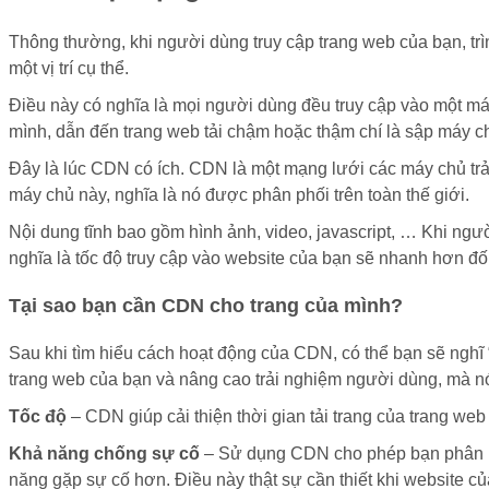
Thông thường, khi người dùng truy cập trang web của bạn, tr
một vị trí cụ thể.
Điều này có nghĩa là mọi người dùng đều truy cập vào một máy
mình, dẫn đến trang web tải chậm hoặc thậm chí là sập máy c
Đây là lúc CDN có ích. CDN là một mạng lưới các máy chủ trả
máy chủ này, nghĩa là nó được phân phối trên toàn thế giới.
Nội dung tĩnh bao gồm hình ảnh, video, javascript, … Khi ng
nghĩa là tốc độ truy cập vào website của bạn sẽ nhanh hơn đố
Tại sao bạn cần CDN cho trang của mình?
Sau khi tìm hiểu cách hoạt động của CDN, có thể bạn sẽ nghĩ 
trang web của bạn và nâng cao trải nghiệm người dùng, mà nó
Tốc độ
– CDN giúp cải thiện thời gian tải trang của trang we
Khả năng chống sự cố
– ​​Sử dụng CDN cho phép bạn phân p
năng gặp sự cố hơn. Điều này thật sự cần thiết khi website c