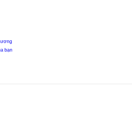
Thương
ủa bạn