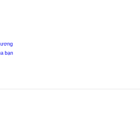
Thương
ủa bạn