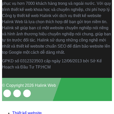
phục vụ hơn 7000 khách hàng trong và ngoài nước. Với quy
trình thiết kế web khoa học và chuyên nghiệp, chi phí hợp lý.
Công ty thiết kế web Halink với dịch vụ thiết kế website
Halink Web là lựa chọn thích hợp để bạn gửi trọn niềm tin.
Halink sẽ giúp bạn có một website chuyên nghiệp nói riêng
và hình ảnh thương hiệu chuyên nghiệp nói chung, giúp bạn
tự tin trước đối tác. Halink sử dụng những công nghệ mới
nhất và thiết kế website chuẩn SEO để đảm bảo website lên
top Google một cách dễ dàng nhất.
GPKD số 0312323503 cấp ngày 12/06/2013 bởi Sở Kế
Hoạch và Đầu Tư TP.HCM
© Copyright 2026 Halink Web
Thiết kế website