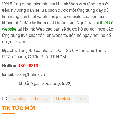
Với 5 ứng dụng miễn phí mà Halink Web vừa tổng hợp ở
trên, hy vọng bạn sẽ lựa chọn được một ứng dụng đầy đủ
tính năng cần thiết và phù hợp cho website của bạn mà
không phải đầu tư thêm một khoản nào. Ngoài ra khi
thiết kế
website
tại Halink Web các bạn sẽ được hỗ trợ tích hợp các
ứng dụng live chat trên lên website, liên hệ ngay hotline để
được tư vấn.
Địa chỉ:
Tầng 4, Tòa nhà DTEC – Số 6 Phan Chu Trinh,
P.Tân Thành, Q.Tân Phú, TP.HCM
Hotline
:
1800 6319
Email:
cskh@halink.vn
(
1
đánh giá, Xếp hạng:
5,00
)
Từ
:
chattra
live chat
tawk to
zalo
khóa
TIN TỨC MỚI