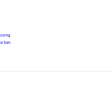
Thương
ủa bạn