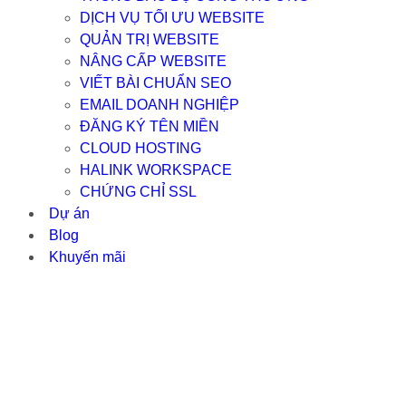
DỊCH VỤ TỐI ƯU WEBSITE
QUẢN TRỊ WEBSITE
NÂNG CẤP WEBSITE
VIẾT BÀI CHUẨN SEO
EMAIL DOANH NGHIỆP
ĐĂNG KÝ TÊN MIỀN
CLOUD HOSTING
HALINK WORKSPACE
CHỨNG CHỈ SSL
Dự án
Blog
Khuyến mãi
TRANG WEB THÀNH VI