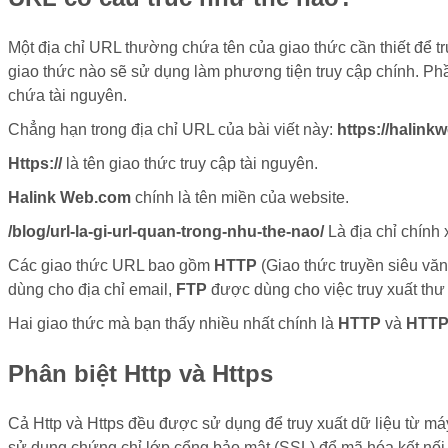
Một địa chỉ URL thường chứa tên của giao thức cần thiết để t
giao thức nào sẽ sử dụng làm phương tiện truy cập chính. Phần
chứa tài nguyên.
Chẳng hạn trong địa chỉ URL của bài viết này:
https://halink
Https://
là tên giao thức truy cập tài nguyên.
Halink Web.com
chính là tên miền của website.
/blog/url-la-gi-url-quan-trong-nhu-the-nao/
Là địa chỉ chính 
Các giao thức URL bao gồm
HTTP
(Giao thức truyền siêu vă
dùng cho địa chỉ email,
FTP
được dùng cho việc truy xuất thư
Hai giao thức mà bạn thấy nhiều nhất chính là
HTTP
và
HTT
Phân biệt Http và Https
Cả Http và Https đều được sử dụng để truy xuất dữ liệu từ má
sử dụng chứng chỉ lớp cổng bảo mật (SSL) để mã hóa kết nối