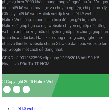
phục vụ hơn 7000 khách hàng trong và ngoài nước. Với quy
trình thiết kế web khoa học và chuyên nghiệp, chi phí hợp lý.
Công ty thiết kế web Halink với dịch vụ thiết kế website
Halink Web là lựa chọn thích hợp để bạn gửi trọn niềm tin.
Halink sẽ giúp bạn có một website chuyên nghiệp nói riêng
và hình ảnh thương hiệu chuyên nghiệp nói chung, giúp bạn
tự tin trước đối tác. Halink sử dụng những công nghệ mới
nhất và thiết kế website chuẩn SEO để đảm bảo website lên
top Google một cách dễ dàng nhất.
GPKD số 0312323503 cấp ngày 12/06/2013 bởi Sở Kế
Hoạch và Đầu Tư TP.HCM
© Copyright 2026 Halink Web
Thiết kế website