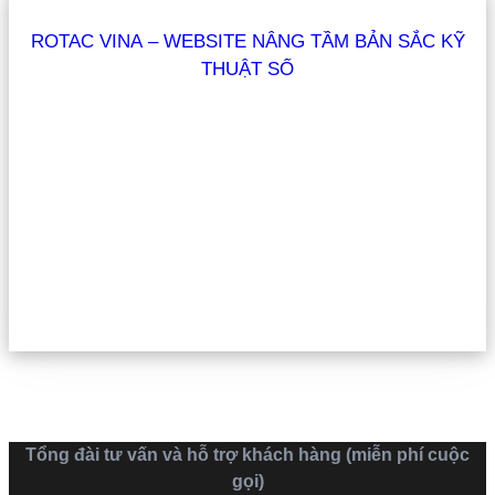
ROTAC VINA – WEBSITE NÂNG TẦM BẢN SẮC KỸ
THUẬT SỐ
Tổng đài tư vấn và hỗ trợ khách hàng (miễn phí cuộc
gọi)