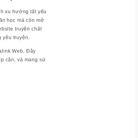
ành xu hướng tất yếu
 văn học mà còn mở
ebsite truyện chất
 yêu truyện.
Halink Web. Đây
iếp cận, và mang sứ