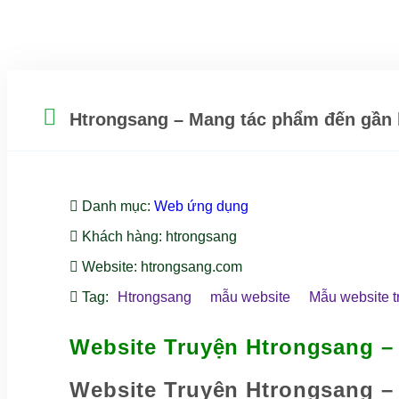
Htrongsang – Mang tác phẩm đến gần 
Danh mục
:
Web ứng dụng
Khách hàng
: htrongsang
Website
: htrongsang.com
Tag
:
Htrongsang
mẫu website
Mẫu website t
Website Truyện Htrongsang –
Website Truyện Htrongsang –