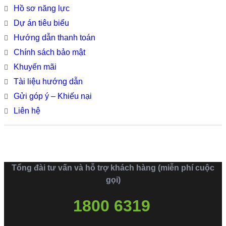
Hồ sơ năng lực
Dự án tiêu biểu
Hướng dẫn thanh toán
Chính sách bảo mật
Khuyến mãi
Tài liệu hướng dẫn
Gửi góp ý – Khiếu nại
Liên hệ
Tổng đài tư vấn và hỗ trợ khách hàng (miễn phí cuộc
gọi)
1800 6319