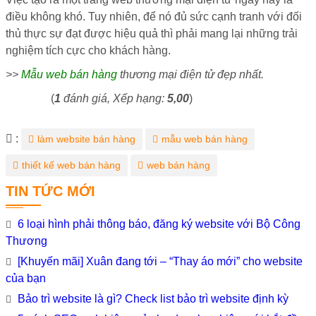
điều không khó. Tuy nhiên, để nó đủ sức cạnh tranh với đối
thủ thực sự đạt được hiệu quả thì phải mang lại những trải
nghiệm tích cực cho khách hàng.
>>
Mẫu web bán hàng
thương mại điện tử đẹp nhất.
(
1
đánh giá, Xếp hạng:
5,00
)
Từ
:
làm website bán hàng
mẫu web bán hàng
khóa
thiết kế web bán hàng
web bán hàng
TIN TỨC MỚI
6 loại hình phải thông báo, đăng ký website với Bộ Công
Thương
[Khuyến mãi] Xuân đang tới – “Thay áo mới” cho website
của bạn
Bảo trì website là gì? Check list bảo trì website định kỳ