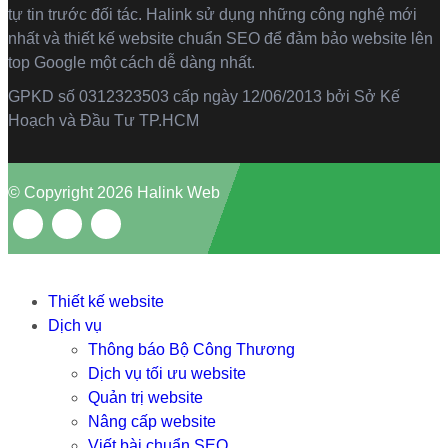
tự tin trước đối tác. Halink sử dụng những công nghệ mới
nhất và thiết kế website chuẩn SEO để đảm bảo website lên
top Google một cách dễ dàng nhất.
GPKD số 0312323503 cấp ngày 12/06/2013 bởi Sở Kế
Hoạch và Đầu Tư TP.HCM
© Copyright 2026 Halink Web
Thiết kế website
Dịch vụ
Thông báo Bộ Công Thương
Dịch vụ tối ưu website
Quản trị website
Nâng cấp website
Viết bài chuẩn SEO