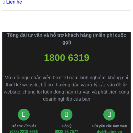
Liên hệ
Tổng đài tư vấn và hỗ trợ khách hàng (miễn phí cuộc
gọi)
1800 6319
Với đội ngũ nhân viên hơn 10 năm kinh nghiệm, không chỉ
thiết kế website, hỗ trợ, hướng dẫn và xử lý các vấn đề từ
website, chúng tôi luôn đồng hành tư vấn và phát triển cùng
doanh nghiệp của bạn
Hỗ trợ kĩ thuật
Góp ý
Gửi yêu cầu làm web
(028) 2219 6666
0938 98 7577
dv@halink.vn