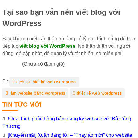
Tại sao bạn vẫn nên viết blog với
WordPress
Sau khi xem xét cẩn thận, rõ ràng có lý do chính đáng để bạn
tiếp tục
viết blog với WordPress
. Nó thân thiện với người
dùng, dễ cập nhật, dễ quản lý và tất nhiên, nó miễn phí!
(Chưa có đánh giá)
Từ
:
dịch vụ thiết kế web wordpress
khóa
làm website bằng wordpress
thiết kế web wordpress
TIN TỨC MỚI
6 loại hình phải thông báo, đăng ký website với Bộ Công
Thương
[Khuyến mãi] Xuân đang tới – “Thay áo mới” cho website