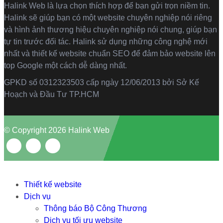
Halink Web là lựa chọn thích hợp để bạn gửi trọn niềm tin.
Halink sẽ giúp bạn có một website chuyên nghiệp nói riêng
và hình ảnh thương hiệu chuyên nghiệp nói chung, giúp bạn
tự tin trước đối tác. Halink sử dụng những công nghệ mới
nhất và thiết kế website chuẩn SEO để đảm bảo website lên
top Google một cách dễ dàng nhất.
GPKD số 0312323503 cấp ngày 12/06/2013 bởi Sở Kế
Hoạch và Đầu Tư TP.HCM
© Copyright 2026 Halink Web
Thiết kế website
Dịch vụ
Thông báo Bộ Công Thương
Dịch vụ tối ưu website